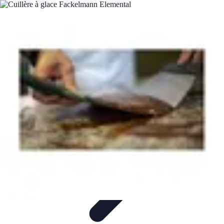
Passion Gâteaux
Recettes et Astuces
Astuces Pâtisserie
Tendances
Recettes et
Techniques
Équipement
Passion Gâteaux