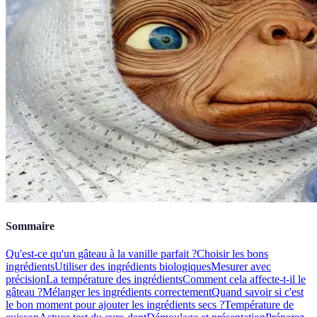
Sommaire
Qu'est-ce qu'un gâteau à la vanille parfait ?
Choisir les bons
ingrédients
Utiliser des ingrédients biologiques
Mesurer avec
précision
La température des ingrédients
Comment cela affecte-t-il le
gâteau ?
Mélanger les ingrédients correctement
Quand savoir si c'est
le bon moment pour ajouter les ingrédients secs ?
Température de