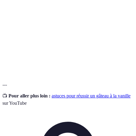
Terme
Définition
Méthode de mélange du beurre et du sucre pour
Crémage
incorporer de l'air.
Moules à
Récipients utilisés pour cuire les gâteaux, disponibles
gâteau
en différentes formes et tailles.
Plante dont les gousses sont utilisées pour aromatiser
Vanille
de nombreux aliments.
---
📺
Pour aller plus loin :
astuces pour réussir un gâteau à la vanille
sur YouTube