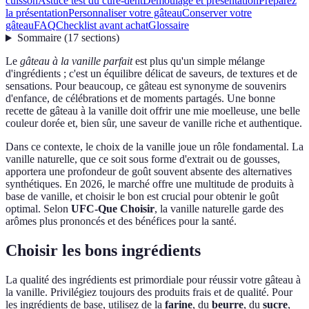
cuisson
Astuce test du cure-dent
Démoulage et présentation
Préparez
la présentation
Personnaliser votre gâteau
Conserver votre
gâteau
FAQ
Checklist avant achat
Glossaire
Sommaire
(
17
sections
)
Le
gâteau à la vanille parfait
est plus qu'un simple mélange
d'ingrédients ; c'est un équilibre délicat de saveurs, de textures et de
sensations. Pour beaucoup, ce gâteau est synonyme de souvenirs
d'enfance, de célébrations et de moments partagés. Une bonne
recette de gâteau à la vanille doit offrir une mie moelleuse, une belle
couleur dorée et, bien sûr, une saveur de vanille riche et authentique.
Dans ce contexte, le choix de la vanille joue un rôle fondamental. La
vanille naturelle, que ce soit sous forme d'extrait ou de gousses,
apportera une profondeur de goût souvent absente des alternatives
synthétiques. En 2026, le marché offre une multitude de produits à
base de vanille, et choisir le bon est crucial pour obtenir le goût
optimal. Selon
UFC-Que Choisir
, la vanille naturelle garde des
arômes plus prononcés et des bénéfices pour la santé.
Choisir les bons ingrédients
La qualité des ingrédients est primordiale pour réussir votre gâteau à
la vanille. Privilégiez toujours des produits frais et de qualité. Pour
les ingrédients de base, utilisez de la
farine
, du
beurre
, du
sucre
,