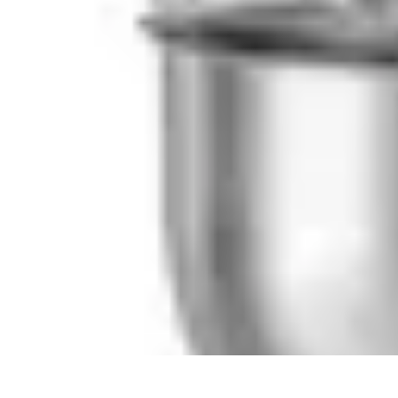
Passion Gâteaux
Recettes et Astuces
Astuces Pâtisserie
Tendances
Recettes et Technique
Passion Gâteaux