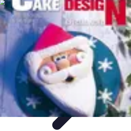
Passion Gâteaux
Recettes et Astuces
Astuces Pâtisserie
Tendances
Recettes et
Techniques
Équipement
Passion Gâteaux