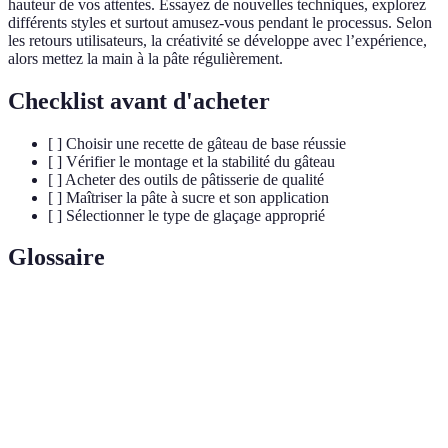
hauteur de vos attentes. Essayez de nouvelles techniques, explorez
différents styles et surtout amusez-vous pendant le processus. Selon
les retours utilisateurs, la créativité se développe avec l’expérience,
alors mettez la main à la pâte régulièrement.
Checklist avant d'acheter
[ ] Choisir une recette de gâteau de base réussie
[ ] Vérifier le montage et la stabilité du gâteau
[ ] Acheter des outils de pâtisserie de qualité
[ ] Maîtriser la pâte à sucre et son application
[ ] Sélectionner le type de glaçage approprié
Glossaire
Terme
Définition
Cake
Art de décorer des gâteaux pour en faire des pièces
design
uniques et festives
Pâte à
Masse comestible utilisée pour couvrir et décorer des