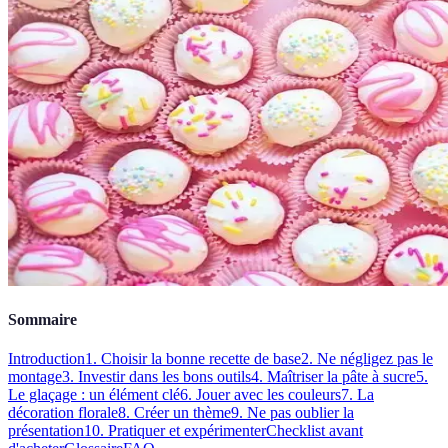
Sommaire
Introduction
1. Choisir la bonne recette de base
2. Ne négligez pas le
montage
3. Investir dans les bons outils
4. Maîtriser la pâte à sucre
5.
Le glaçage : un élément clé
6. Jouer avec les couleurs
7. La
décoration florale
8. Créer un thème
9. Ne pas oublier la
présentation
10. Pratiquer et expérimenter
Checklist avant