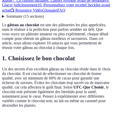
adapté
7. La cuisson parfaite
8. Laissez refroidir avant de démouler
9.
Glacer judicieusement
10. Personnalisez votre recette
Checklist avant
achat
📺 Ressource Vidéo
Glossaire
FAQ
Sommaire
(
15
sections
)
Le
gâteau au chocolat
est une des pâtisseries les plus appréciées,
mais le réaliser à la perfection peut parfois sembler un défi. Que
vous soyez un pâtissier amateur ou plus expérimenté, chaque détail
compte pour obtenir un gâteau moelleux et savoureux. Dans cet
article, nous allons explorer 10 astuces qui vous permettront de
réussir votre gâteau au chocolat à chaque fois.
1. Choisissez le bon chocolat
Un des secrets d'un excellent gâteau au chocolat réside dans le choix
du chocolat. Il est crucial de sélectionner un chocolat de bonne
qualité, avec un minimum de 60% de cacao pour garantir une
richesse de saveurs. Évitez les chocolats trop sucrés ou de mauvaise
qualité, car cela affectera le goût final. Selon
UFC-Que Choisir
, le
chocolat noir présente également des bienfaits pour la santé,
notamment pour le cœur. Pensez à expérimenter avec différentes
variétés comme le chocolat noir, au lait ou même au caramel pour
diversifier les plaisirs.