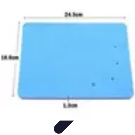
Passion Gâteaux
Recettes et Astuces
Astuces Pâtisserie
Tendances
Recettes et
Techniques
Équipement
Passion Gâteaux