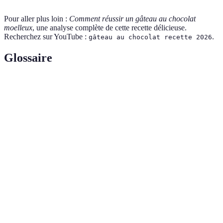
Pour aller plus loin :
Comment réussir un gâteau au chocolat
moelleux
, une analyse complète de cette recette délicieuse.
Recherchez sur YouTube :
.
gâteau au chocolat recette 2026
Glossaire
Terme
Définition
Gâteau
Un dessert à base de chocolat, souvent moelleux,
au
préparé par cuisson au four.
chocolat
Action de passer un ingrédient à travers un tamis pour
Tamisage
aérer et homogénéiser.
Mélange sucré, souvent à base de crème et de
Glaçage
chocolat, appliqué sur un gâteau pour le décorer et
l’hydrater.