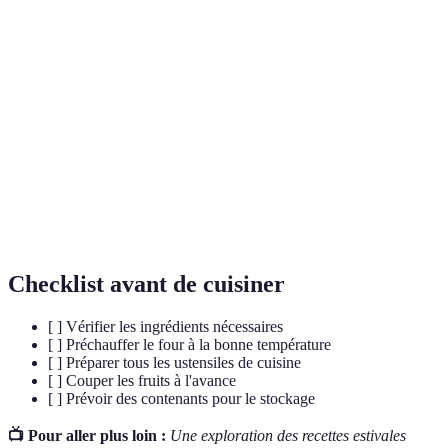
Terme
Définition
Pâte sucrée utilisée pour les tartes, texture légère et
Pâte sablée
croustillante.
Préparation à base de blancs d'œufs et de sucre,
Meringue
aérienne et douce.
Crème
Crème à base de lait, œufs et sucre, utilisée pour les
pâtissière
garnitures.
Checklist avant de cuisiner
[ ] Vérifier les ingrédients nécessaires
[ ] Préchauffer le four à la bonne température
[ ] Préparer tous les ustensiles de cuisine
[ ] Couper les fruits à l'avance
[ ] Prévoir des contenants pour le stockage
📺 Pour aller plus loin :
Une exploration des recettes estivales