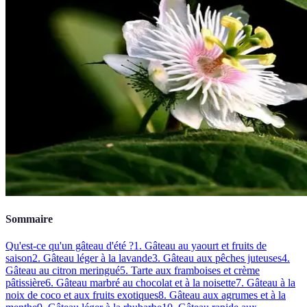
Sommaire
Qu'est-ce qu'un gâteau d'été ?
1. Gâteau au yaourt et fruits de
saison
2. Gâteau léger à la lavande
3. Gâteau aux pêches juteuses
4.
Gâteau au citron meringué
5. Tarte aux framboises et crème
pâtissière
6. Gâteau marbré au chocolat et à la noisette
7. Gâteau à la
noix de coco et aux fruits exotiques
8. Gâteau aux agrumes et à la