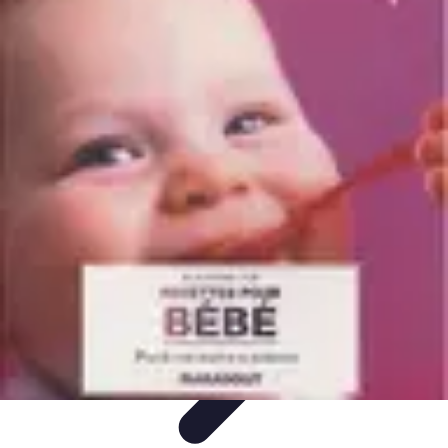
Passion Gâteaux
Recettes et Astuces
Astuces Pâtisserie
Tendances
Recettes et
Techniques
Équipement
Passion Gâteaux