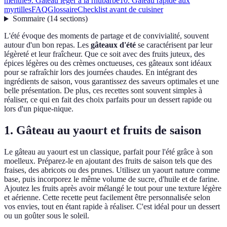
menthe
9. Gâteau léger à la rhubarbe
10. Gâteau rapide aux
myrtilles
FAQ
Glossaire
Checklist avant de cuisiner
Sommaire
(
14
sections
)
L'été évoque des moments de partage et de convivialité, souvent
autour d'un bon repas. Les
gâteaux d'été
se caractérisent par leur
légèreté et leur fraîcheur. Que ce soit avec des fruits juteux, des
épices légères ou des crèmes onctueuses, ces gâteaux sont idéaux
pour se rafraîchir lors des journées chaudes. En intégrant des
ingrédients de saison, vous garantissez des saveurs optimales et une
belle présentation. De plus, ces recettes sont souvent simples à
réaliser, ce qui en fait des choix parfaits pour un dessert rapide ou
lors d'un pique-nique.
1. Gâteau au yaourt et fruits de saison
Le gâteau au yaourt est un classique, parfait pour l'été grâce à son
moelleux. Préparez-le en ajoutant des fruits de saison tels que des
fraises, des abricots ou des prunes. Utilisez un yaourt nature comme
base, puis incorporez le même volume de sucre, d'huile et de farine.
Ajoutez les fruits après avoir mélangé le tout pour une texture légère
et aérienne. Cette recette peut facilement être personnalisée selon
vos envies, tout en étant rapide à réaliser. C'est idéal pour un dessert
ou un goûter sous le soleil.