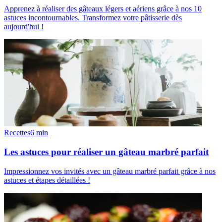
Apprenez à réaliser des gâteaux légers et aériens grâce à nos 10
astuces incontournables. Transformez votre pâtisserie dès
aujourd'hui !
Recettes
6
min
Les astuces pour réaliser un gâteau marbré parfait
Impressionnez vos invités avec un gâteau marbré parfait grâce à nos
astuces et étapes détaillées !