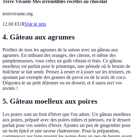
Terre Vivante Mes irrésistibles recettes au chocolat
terrevivante.org
12.00
EUR
Voir le prix
4. Gâteau aux agrumes
Profitez de tous les agrumes de la saison avec un gâteau aux
agrumes. En utilisant des oranges, des citrons, et même des
pamplemousses, vous créez un goût vibrant et frais. Ce gâteau
moelleux est parfait pour le printemps, une période où le besoin de
fraîcheur se fait sentir. Pensez à zester et à jouer sur les textures, en
ajoutant par exemple des graines de pavot ou de la noix de coco.
Dégustez-le au petit déjeuner ou en dessert, et il saura ravi vos
invités !
5. Gâteau moelleux aux poires
Les poires sont un fruit d'hiver que l'on adore. Un gâteau moelleux
aux poires, préparé avec des poires mûres et juteuses, est le dessert
parfait pour vos soirées d'hiver. Ajoutez un peu de gingembre pour
un twist épicé et une saveur chaleureuse. Pour la préparation,
commencez par faire revenir les poires dans un peu de beurre avant