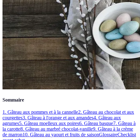
Sommaire
1. Gâteau aux pommes et à la cannelle
2. Gâteau au chocolat et aux
courgettes
3. Gâteau à l'orange et aux amandes
4. Gâteau aux
agrumes
5. Gâteau moelleux aux poires
6. Gâteau basque
7. Gâteau à
la carotte
8. Gâteau au marbré chocolat-vanille
9. Gâteau à la crème
de marron
10. Gâteau au yaourt et fruits de saison
Glossaire
Checklist