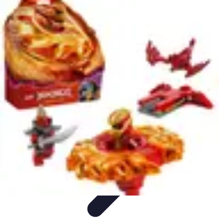
Passion Gâteaux
Recettes et Astuces
Astuces Pâtisserie
Tendances
Recettes et
Techniques
Équipement
Passion Gâteaux