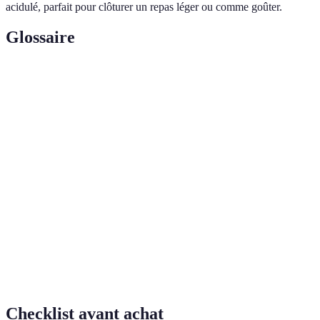
acidulé, parfait pour clôturer un repas léger ou comme goûter.
Glossaire
Terme
Définition
Préparation traditionnelle à base de lait, sucre et œufs,
Crème
souvent utilisée dans les desserts comme le gâteau
pâtissière
basque.
Action d’enlever la peau de fruits pour en obtenir les
Zester
huiles essentielles, utilisée pour rehausser le goût des
desserts.
Pâte à gâteau maison, mélangeant deux saveurs,
Marbré
souvent chocolat et vanille, pour obtenir un effet
visuel marbré.
Checklist avant achat