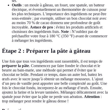
sel.
Outils
: un moule à gâteau, un fouet, une spatule, un batteur
électrique, et éventuellement un thermomètre de cuisson pour
les plus techniques. L’importance des ingrédients ne peut être
sous-estimée ; par exemple, utiliser un bon chocolat noir avec
au moins 70 % de cacao donnera une profondeur de goût
incroyable.
Astuce de pro
: évitez les produits artificiels et
choisissez des ingrédients frais.
Note
: N’oubliez pas de
préchauffer votre four à 180 °C (350 °F) avant de commencer
à mélanger les ingrédients.
Étape 2 : Préparer la pâte à gâteau
Une fois que tous vos ingrédients sont rassemblés, il est temps de
préparer la pâte
. Commencez par faire fondre le chocolat et le
beurre au bain-marie, une méthode qui permet d’éviter que le
chocolat ne brûle. Pendant ce temps, dans un autre bol, battez les
œufs avec le sucre jusqu’à obtenir un mélange mousseux. L’ajout
d’un peu de vanille peut apporter une belle complexité au goût. Une
fois le chocolat fondu, incorporez-le au mélange d’œufs. Ensuite,
ajoutez la farine et la levure tamisées. Mélangez délicatement avec la
spatule pour éviter que la pâte ne perde son aération.
Attention
:
trop mélanger peut rendre le gâteau dense !