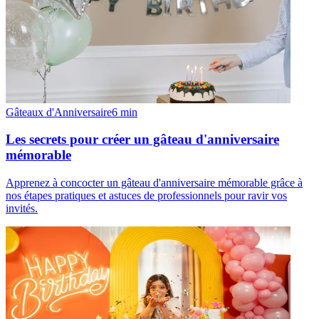
Gâteaux d'Anniversaire
6
min
Les secrets pour créer un gâteau d'anniversaire
mémorable
Apprenez à concocter un gâteau d'anniversaire mémorable grâce à
nos étapes pratiques et astuces de professionnels pour ravir vos
invités.