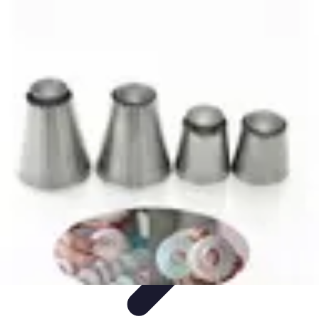
Passion Gâteaux
Recettes et Astuces
Astuces Pâtisserie
Tendances
Recettes et
Techniques
Équipement
Passion Gâteaux