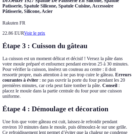
Dr.Oetker 1927 Spatule De Pâtisserie En Silicone, Spatule
Patisserie, Spatule Silicone, Spatule Cuisine, Accessoire
Pâtisserie, Silicone, Acier
Rakuten FR
22.86
EUR
Voir le prix
Étape 3 : Cuisson du gâteau
La cuisson est un moment délicat et décisif ! Versez la pâte dans
votre moule préparé et enfournez pendant environ 25 à 30 minutes.
Pour vérifier la cuisson, insérez un couteau au centre : il doit
ressortir propre, mais attention à ne pas trop cuire le gâteau.
Erreurs
courantes à éviter
: ne pas ouvrir la porte du four pendant les 20
premières minutes, car cela peut faire tomber la pâte.
Conseil
:
placez le moule dans la partie centrale du four pour une cuisson
uniforme.
Étape 4 : Démoulage et décoration
Une fois que votre gâteau est cuit, laissez-le refroidir pendant
environ 10 minutes dans le moule, puis démoulez-le sur une grille.
Ce refroidissement lent permet d’éviter que la chaleur ne condense