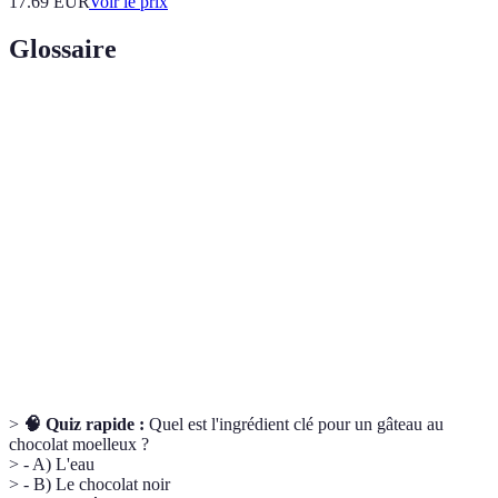
17.69
EUR
Voir le prix
Glossaire
Terme
Définition
Bain-
Méthode de cuisson douce consistant à placer un
marie
récipient dans l'eau chaude.
Levure
Agent levant utilisé en pâtisserie pour aérer la pâte.
chimique
Mélange de chocolat et de crème, souvent utilisé
Ganache
comme glaçage.
>
🧠 Quiz rapide :
Quel est l'ingrédient clé pour un gâteau au
chocolat moelleux ?
> - A) L'eau
> - B) Le chocolat noir