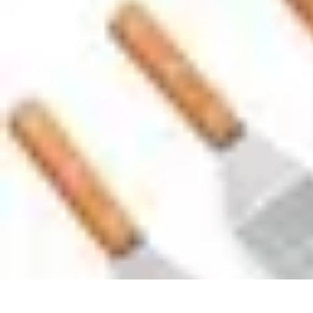
Passion Gâteaux
Recettes et Astuces
Astuces Pâtisserie
Tendances
Recettes et Technique
Passion Gâteaux