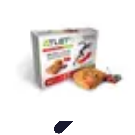
Passion Gâteaux
Recettes et Astuces
Astuces Pâtisserie
Tendances
Recettes et
Techniques
Équipement
Passion Gâteaux