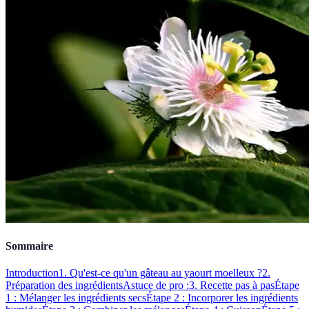
Sommaire
Introduction
1. Qu'est-ce qu'un gâteau au yaourt moelleux ?
2.
Préparation des ingrédients
Astuce de pro :
3. Recette pas à pas
Étape
1 : Mélanger les ingrédients secs
Étape 2 : Incorporer les ingrédients