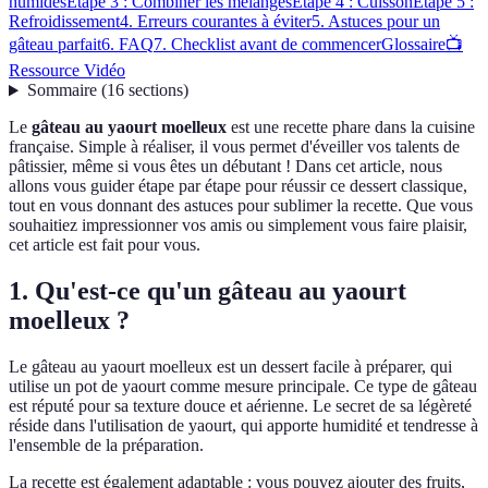
humides
Étape 3 : Combiner les mélanges
Étape 4 : Cuisson
Étape 5 :
Refroidissement
4. Erreurs courantes à éviter
5. Astuces pour un
gâteau parfait
6. FAQ
7. Checklist avant de commencer
Glossaire
📺
Ressource Vidéo
Sommaire
(
16
sections
)
Le
gâteau au yaourt moelleux
est une recette phare dans la cuisine
française. Simple à réaliser, il vous permet d'éveiller vos talents de
pâtissier, même si vous êtes un débutant ! Dans cet article, nous
allons vous guider étape par étape pour réussir ce dessert classique,
tout en vous donnant des astuces pour sublimer la recette. Que vous
souhaitiez impressionner vos amis ou simplement vous faire plaisir,
cet article est fait pour vous.
1. Qu'est-ce qu'un gâteau au yaourt
moelleux ?
Le gâteau au yaourt moelleux est un dessert facile à préparer, qui
utilise un pot de yaourt comme mesure principale. Ce type de gâteau
est réputé pour sa texture douce et aérienne. Le secret de sa légèreté
réside dans l'utilisation de yaourt, qui apporte humidité et tendresse à
l'ensemble de la préparation.
La recette est également adaptable : vous pouvez ajouter des fruits,