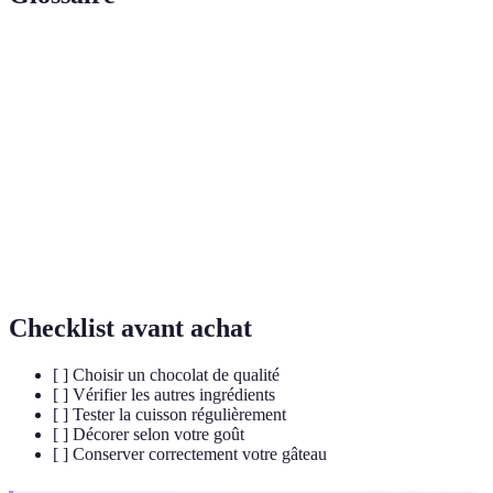
Terme
Définition
Mélange de chocolat et de crème qui donne une texture
Ganache
crémeuse.
Bain-
Méthode de cuisson douce consistant à placer un
marie
récipient dans un autre contenant de l'eau chaude.
Levure
Ingrédient utilisé pour faire lever la pâte.
Checklist avant achat
[ ] Choisir un chocolat de qualité
[ ] Vérifier les autres ingrédients
[ ] Tester la cuisson régulièrement
[ ] Décorer selon votre goût
[ ] Conserver correctement votre gâteau