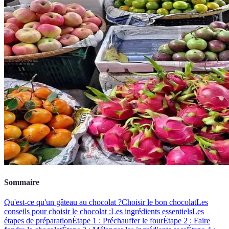
Sommaire
Qu'est-ce qu'un gâteau au chocolat ?
Choisir le bon chocolat
Les
conseils pour choisir le chocolat :
Les ingrédients essentiels
Les
étapes de préparation
Étape 1 : Préchauffer le four
Étape 2 : Faire