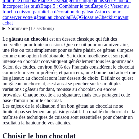
fondre le chocolat
Étape 3 : Mélanger les ingrédients secs
Étape 4 :
Incorporer les œufs
Étape 5 : Combiner le tout
Étape 6 : Verser au
four
La cuisson parfaite
La décoration du gâteau
Astuces pour
conserver votre gâteau au chocolat
FAQ
Glossaire
Checklist avant
achat
Sommaire
(
17
sections
)
Le
gâteau au chocolat
est un dessert classique qui fait des
merveilles pour toute occasion. Que ce soit pour un anniversaire,
une fête ou tout simplement pour se faire plaisir, ce gâteau s'impose
comme une option indétrônable. Sa texture moelleuse et son goût
intense en chocolat convainquent généralement tous les gourmands.
Selon des études, environ 60% des Français considèrent le chocolat
comme leur saveur préférée, et parmi eux, une bonne part admet que
les gâteaux au chocolat sont leur dessert de choix. Définir ce qu'est
un gâteau au chocolat, c'est aussi se pencher sur les multiples
variations : gâteau fondant, mousse au chocolat, ou encore
brownies. Chaque recette a sa signature, mais tous partagent cette
base d'amour pour le chocolat.
Les enjeux de la réalisation d’un bon gâteau au chocolat ne se
limitent pas seulement au plaisir gustatif. La qualité du chocolat et la
maîtrise des techniques de cuisson sont essentielles pour obtenir un
résultat à la hauteur de vos attentes.
Choisir le bon chocolat