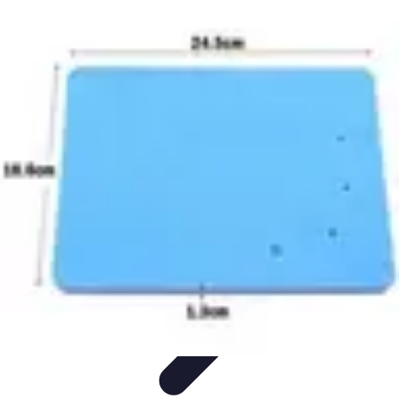
Passion Gâteaux
Recettes et Astuces
Astuces Pâtisserie
Tendances
Recettes et
Techniques
Équipement
Passion Gâteaux