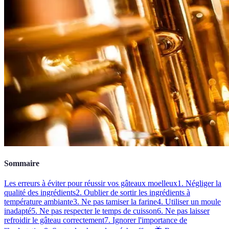
Sommaire
Les erreurs à éviter pour réussir vos gâteaux moelleux
1. Négliger la
qualité des ingrédients
2. Oublier de sortir les ingrédients à
température ambiante
3. Ne pas tamiser la farine
4. Utiliser un moule
inadapté
5. Ne pas respecter le temps de cuisson
6. Ne pas laisser
refroidir le gâteau correctement
7. Ignorer l'importance de