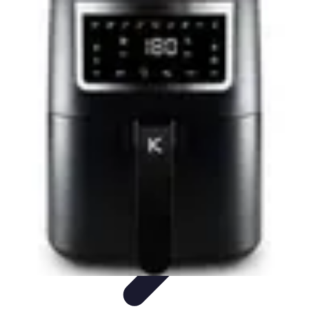
Passion Gâteaux
Recettes et Astuces
Astuces Pâtisserie
Tendances
Recettes et
Techniques
Équipement
Passion Gâteaux