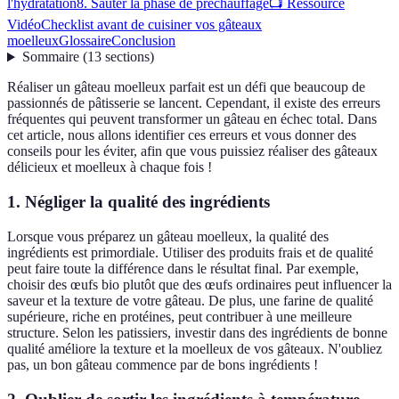
l'hydratation
8. Sauter la phase de préchauffage
📺 Ressource
Vidéo
Checklist avant de cuisiner vos gâteaux
moelleux
Glossaire
Conclusion
Sommaire
(
13
sections
)
Réaliser un gâteau moelleux parfait est un défi que beaucoup de
passionnés de pâtisserie se lancent. Cependant, il existe des erreurs
fréquentes qui peuvent transformer un gâteau en échec total. Dans
cet article, nous allons identifier ces erreurs et vous donner des
conseils pour les éviter, afin que vous puissiez réaliser des gâteaux
délicieux et moelleux à chaque fois !
1. Négliger la qualité des ingrédients
Lorsque vous préparez un gâteau moelleux, la qualité des
ingrédients est primordiale. Utiliser des produits frais et de qualité
peut faire toute la différence dans le résultat final. Par exemple,
choisir des œufs bio plutôt que des œufs ordinaires peut influencer la
saveur et la texture de votre gâteau. De plus, une farine de qualité
supérieure, riche en protéines, peut contribuer à une meilleure
structure. Selon les patissiers, investir dans des ingrédients de bonne
qualité améliore la texture et la moelleux de vos gâteaux. N'oubliez
pas, un bon gâteau commence par de bons ingrédients !