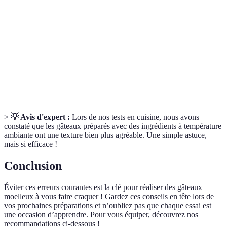
Ajout d'éléments humides pour éviter la sécheresse
Hydratation
d'un gâteau.
Mélange homogène de deux liquides non miscibles
Emulsion
(comme l'huile et l'eau) pour une texture lisse.
Caractéristique d'un gâteau qui est tendre et
Moelleux
humide à l'intérieur.
>
💡 Avis d'expert :
Lors de nos tests en cuisine, nous avons
constaté que les gâteaux préparés avec des ingrédients à température
ambiante ont une texture bien plus agréable. Une simple astuce,
mais si efficace !
Conclusion
Éviter ces erreurs courantes est la clé pour réaliser des gâteaux
moelleux à vous faire craquer ! Gardez ces conseils en tête lors de
vos prochaines préparations et n’oubliez pas que chaque essai est
une occasion d’apprendre. Pour vous équiper, découvrez nos
recommandations ci-dessous !