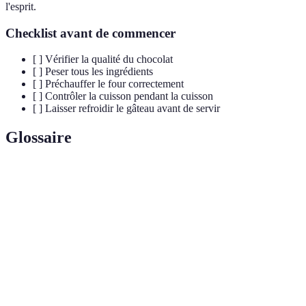
l'esprit.
Checklist avant de commencer
[ ] Vérifier la qualité du chocolat
[ ] Peser tous les ingrédients
[ ] Préchauffer le four correctement
[ ] Contrôler la cuisson pendant la cuisson
[ ] Laisser refroidir le gâteau avant de servir
Glossaire
Terme
Définition
Science et art de préparer des plats sucrés,
Pâtisserie
principalement les gâteaux et douceurs.
Cuisson
Phénomène par lequel les aliments continuent de cuire
résiduelle
légèrement après être sortis du four.
Mélange
Technique permettant de combiner des ingrédients