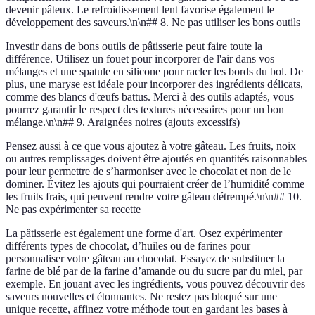
devenir pâteux. Le refroidissement lent favorise également le
développement des saveurs.\n\n## 8. Ne pas utiliser les bons outils
Investir dans de bons outils de pâtisserie peut faire toute la
différence. Utilisez un fouet pour incorporer de l'air dans vos
mélanges et une spatule en silicone pour racler les bords du bol. De
plus, une maryse est idéale pour incorporer des ingrédients délicats,
comme des blancs d'œufs battus. Merci à des outils adaptés, vous
pourrez garantir le respect des textures nécessaires pour un bon
mélange.\n\n## 9. Araignées noires (ajouts excessifs)
Pensez aussi à ce que vous ajoutez à votre gâteau. Les fruits, noix
ou autres remplissages doivent être ajoutés en quantités raisonnables
pour leur permettre de s’harmoniser avec le chocolat et non de le
dominer. Évitez les ajouts qui pourraient créer de l’humidité comme
les fruits frais, qui peuvent rendre votre gâteau détrempé.\n\n## 10.
Ne pas expérimenter sa recette
La pâtisserie est également une forme d'art. Osez expérimenter
différents types de chocolat, d’huiles ou de farines pour
personnaliser votre gâteau au chocolat. Essayez de substituer la
farine de blé par de la farine d’amande ou du sucre par du miel, par
exemple. En jouant avec les ingrédients, vous pouvez découvrir des
saveurs nouvelles et étonnantes. Ne restez pas bloqué sur une
unique recette, affinez votre méthode tout en gardant les bases à