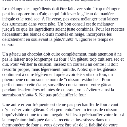
Le mélange des ingrédients doit être fait avec soin. Trop mélanger
peut incorporer trop d'air, ce qui fait lever le gâteau de manière
inégale et le rend sec. À l'inverse, pas assez mélanger peut laisser
des grumeaux dans votre pâte. Un bon conseil est de mélanger
jusqu'à ce que les ingrédients soient juste combinés. Pour les recettes
nécessitant des blancs d'œufs montés en neige, incorporez-les
délicatement en soulevant la pâte.\n\n## 4. Ignorer le temps de
cuisson
Un gâteau au chocolat doit cuire complètement, mais attention à ne
pas le laisser trop longtemps au four ! Un gâteau trop cuit sera sec et
dur. Pour vérifier la cuisson, insérez un couteau au centre : il doit
ressortir propre, mais légèrement humide. Notez que les gâteaux
continuent à cuire légèrement après avoir été sortis du four, un
phénomène connu sous le nom de "cuisson résiduelle". Pour
perfectionner cette étape, surveillez constamment votre gâteau
pendant les dernières minutes de cuisson, vous éviterez ainsi la
surcuisson.\n\n## 5. Ne pas préchauffer le four
Une autre erreur fréquente est de ne pas préchauffer le four avant
d’y insérer votre gâteau. Cela peut entraîner un temps de cuisson
imprévisible et une texture inégale. Veillez à préchauffer votre four à
la température indiquée dans la recette et investissez dans un
thermomètre de four si vous devez être sûr de la fiabilité de votre