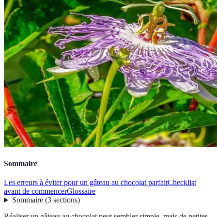
Sommaire
Les erreurs à éviter pour un gâteau au chocolat parfait
Checklist
avant de commencer
Glossaire
Sommaire
(
3
sections
)
Réaliser un gâteau au chocolat peut sembler simple, mais de petites