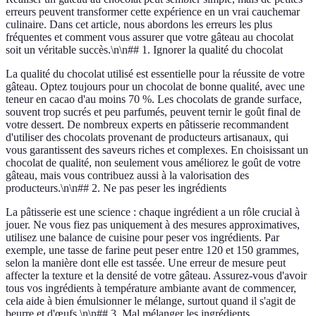
erreurs peuvent transformer cette expérience en un vrai cauchemar
culinaire. Dans cet article, nous abordons les erreurs les plus
fréquentes et comment vous assurer que votre gâteau au chocolat
soit un véritable succès.\n\n## 1. Ignorer la qualité du chocolat
La qualité du chocolat utilisé est essentielle pour la réussite de votre
gâteau. Optez toujours pour un chocolat de bonne qualité, avec une
teneur en cacao d'au moins 70 %. Les chocolats de grande surface,
souvent trop sucrés et peu parfumés, peuvent ternir le goût final de
votre dessert. De nombreux experts en pâtisserie recommandent
d'utiliser des chocolats provenant de producteurs artisanaux, qui
vous garantissent des saveurs riches et complexes. En choisissant un
chocolat de qualité, non seulement vous améliorez le goût de votre
gâteau, mais vous contribuez aussi à la valorisation des
producteurs.\n\n## 2. Ne pas peser les ingrédients
La pâtisserie est une science : chaque ingrédient a un rôle crucial à
jouer. Ne vous fiez pas uniquement à des mesures approximatives,
utilisez une balance de cuisine pour peser vos ingrédients. Par
exemple, une tasse de farine peut peser entre 120 et 150 grammes,
selon la manière dont elle est tassée. Une erreur de mesure peut
affecter la texture et la densité de votre gâteau. Assurez-vous d'avoir
tous vos ingrédients à température ambiante avant de commencer,
cela aide à bien émulsionner le mélange, surtout quand il s'agit de
beurre et d'œufs.\n\n## 3. Mal mélanger les ingrédients