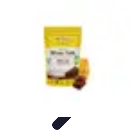
Passion Gâteaux
Recettes et Astuces
Astuces Pâtisserie
Tendances
Recettes et
Techniques
Équipement
Passion Gâteaux