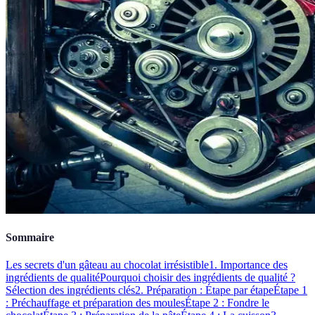
Sommaire
Les secrets d'un gâteau au chocolat irrésistible
1. Importance des
ingrédients de qualité
Pourquoi choisir des ingrédients de qualité ?
Sélection des ingrédients clés
2. Préparation : Étape par étape
Étape 1
: Préchauffage et préparation des moules
Étape 2 : Fondre le