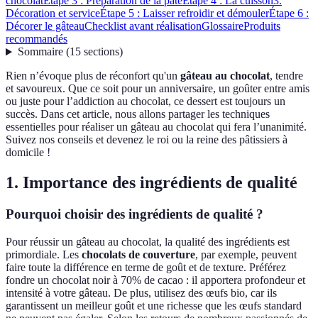
chocolat
Étape 3 : Préparation de la pâte
Étape 4 : La cuisson
3.
Décoration et service
Étape 5 : Laisser refroidir et démouler
Étape 6 :
Décorer le gâteau
Checklist avant réalisation
Glossaire
Produits
recommandés
Sommaire
(
15
sections
)
Rien n’évoque plus de réconfort qu'un
gâteau au chocolat
, tendre
et savoureux. Que ce soit pour un anniversaire, un goûter entre amis
ou juste pour l’addiction au chocolat, ce dessert est toujours un
succès. Dans cet article, nous allons partager les techniques
essentielles pour réaliser un gâteau au chocolat qui fera l’unanimité.
Suivez nos conseils et devenez le roi ou la reine des pâtissiers à
domicile !
1. Importance des ingrédients de qualité
Pourquoi choisir des ingrédients de qualité ?
Pour réussir un gâteau au chocolat, la qualité des ingrédients est
primordiale. Les
chocolats de couverture
, par exemple, peuvent
faire toute la différence en terme de goût et de texture. Préférez
fondre un chocolat noir à 70% de cacao : il apportera profondeur et
intensité à votre gâteau. De plus, utilisez des œufs bio, car ils
garantissent un meilleur goût et une richesse que les œufs standard