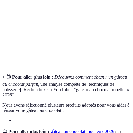
Terme
Définition
Chocolat de
Chocolat riche en beurre de cacao, idéal pour le
couverture
tempérage et la couverture de gâteaux.
Mélange
Texture obtenue par le batteur qui incorpore de
crémeux
l'air dans le mélange.
Démoulage
Action de retirer un gâteau du moule après cuisson.
>
📺 Pour aller plus loin :
Découvrez comment obtenir un gâteau
au chocolat parfait,
une analyse complète de [techniques de
pâtisserie]. Recherchez sur YouTube : "gâteau au chocolat moelleux
2026".
Nous avons sélectionné plusieurs produits adaptés pour vous aider à
réussir votre gâteau au chocolat :
- - ---
📺
Pour aller plus loin :
gâteau au chocolat moelleux 2026
sur