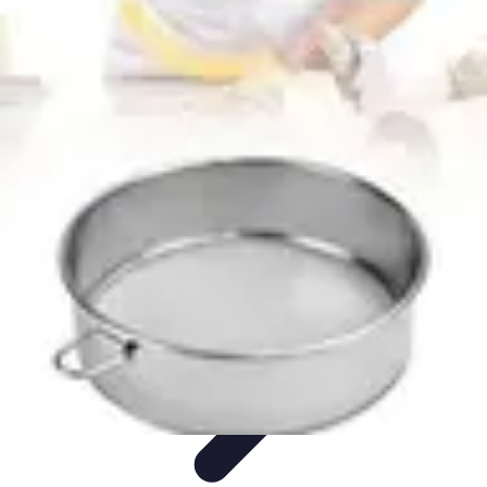
Passion Gâteaux
Recettes et Astuces
Astuces Pâtisserie
Tendances
Recettes et
Techniques
Équipement
Passion Gâteaux