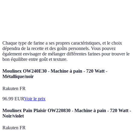
les crêpe
Gâteaux,
Polyvale
Farine de riz
Neutre
Fine
sauces
et légère
Chaque type de farine a ses propres caractéristiques, et le choix
dépendra de la recette et des goûts personnels. Vous pouvez
également envisager de mélanger différentes farines pour trouver le
bon équilibre entre goût et texture.
Moulinex OW240E30 - Machine à pain - 720 Watt -
Métallique/noir
Rakuten FR
96.99
EUR
Voir le prix
Moulinex Pain Plaisir OW220830 - Machine à pain - 720 Watt -
Noir/violet
Rakuten FR