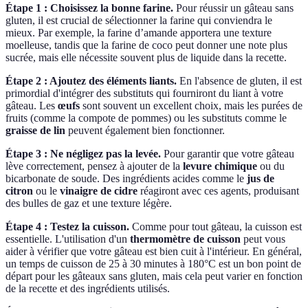
Étape 1 : Choisissez la bonne farine.
Pour réussir un gâteau sans
gluten, il est crucial de sélectionner la farine qui conviendra le
mieux. Par exemple, la farine d’amande apportera une texture
moelleuse, tandis que la farine de coco peut donner une note plus
sucrée, mais elle nécessite souvent plus de liquide dans la recette.
Étape 2 : Ajoutez des éléments liants.
En l'absence de gluten, il est
primordial d'intégrer des substituts qui fourniront du liant à votre
gâteau. Les
œufs
sont souvent un excellent choix, mais les purées de
fruits (comme la compote de pommes) ou les substituts comme le
graisse de lin
peuvent également bien fonctionner.
Étape 3 : Ne négligez pas la levée.
Pour garantir que votre gâteau
lève correctement, pensez à ajouter de la
levure chimique
ou du
bicarbonate de soude. Des ingrédients acides comme le
jus de
citron
ou le
vinaigre de cidre
réagiront avec ces agents, produisant
des bulles de gaz et une texture légère.
Étape 4 : Testez la cuisson.
Comme pour tout gâteau, la cuisson est
essentielle. L'utilisation d'un
thermomètre de cuisson
peut vous
aider à vérifier que votre gâteau est bien cuit à l'intérieur. En général,
un temps de cuisson de 25 à 30 minutes à 180°C est un bon point de
départ pour les gâteaux sans gluten, mais cela peut varier en fonction
de la recette et des ingrédients utilisés.