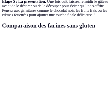
Étape 5 : La présentation.
Une fois cuit, laissez refroidir le gâteau
avant de le décorer ou de le découper pour éviter qu'il ne s'effrite.
Pensez aux garnitures comme le chocolat noir, les fruits frais ou les
crèmes fouettées pour ajouter une touche finale délicieuse !
Comparaison des farines sans gluten
Type de farine
Gout
Texture
Utilisation
Verdict
Excellen
Farine
Gâteaux,
pour les
Sucré
Moelleux
d'amande
biscuits
recettes
sucrées
Farine de
Gâteaux,
Exige pl
Sucré
Épais
coco
pancakes
d'humidi
Goût
Farine de
Pains,
prononcé
Terroir
Dense
sarrasin
crêpes
idéal pou