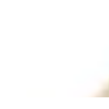
Passion Gâteaux
Recettes et Astuces
Astuces Pâtisserie
Tendances
Recettes et Technique
Passion Gâteaux