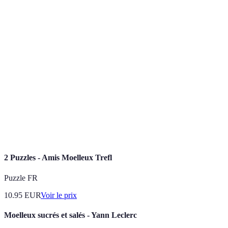
Terme
Définition
Levure
Agents levant utilisés pour faire lever les pâtes.
chimique
Désigne la texture douce et aérée d'une préparation
Moelleux
culinaire.
Action de passer la farine à travers un tamis pour
Tamisage
aérer et enlever les grumeaux.
2 Puzzles - Amis Moelleux Trefl
Puzzle FR
10.95
EUR
Voir le prix
Moelleux sucrés et salés - Yann Leclerc