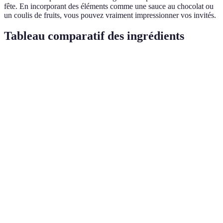
fête. En incorporant des éléments comme une sauce au chocolat ou
un coulis de fruits, vous pouvez vraiment impressionner vos invités.
Tableau comparatif des ingrédients
Critère
Yaourt Nature
Yaourt à la Grecque
Yaourt A
Moins de
Moelleux
Très moelleux
Moins moelleux
naturel
Générale
Coût
Faible
Moyen
élevé
Riche en
Valeur
Souvent 
calcium,
Riche en protéines
Nutritive
sucres ajo
protéines
Idéal pour les
Moins idé
Utilisation
Glaces, sauces
gâteaux
pâtisserie