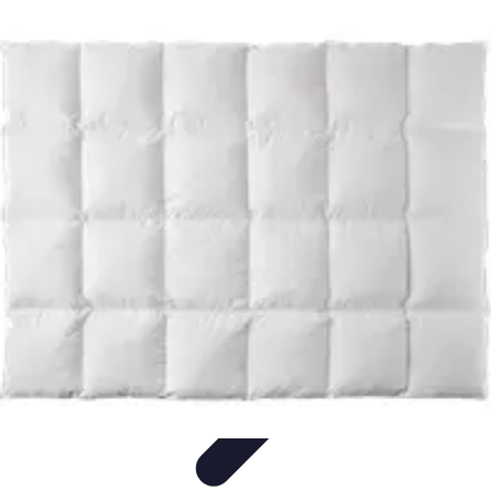
Passion Gâteaux
Recettes et Astuces
Astuces Pâtisserie
Tendances
Recettes et
Techniques
Équipement
Passion Gâteaux