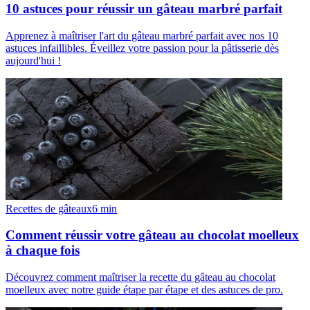
10 astuces pour réussir un gâteau marbré parfait
Apprenez à maîtriser l'art du gâteau marbré parfait avec nos 10
astuces infaillibles. Éveillez votre passion pour la pâtisserie dès
aujourd'hui !
Recettes de gâteaux
6
min
Comment réussir votre gâteau au chocolat moelleux
à chaque fois
Découvrez comment maîtriser la recette du gâteau au chocolat
moelleux avec notre guide étape par étape et des astuces de pro.