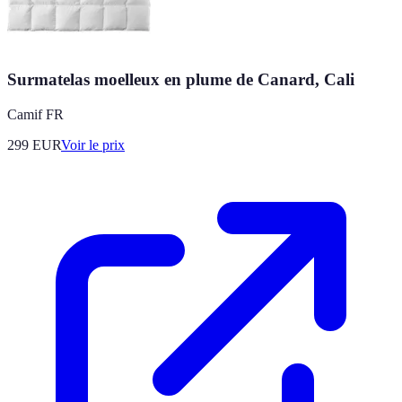
Surmatelas moelleux en plume de Canard, Cali
Camif FR
299
EUR
Voir le prix