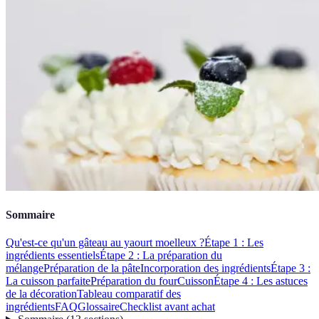
Sommaire
Qu'est-ce qu'un gâteau au yaourt moelleux ?
Étape 1 : Les
ingrédients essentiels
Étape 2 : La préparation du
mélange
Préparation de la pâte
Incorporation des ingrédients
Étape 3 :
La cuisson parfaite
Préparation du four
Cuisson
Étape 4 : Les astuces
de la décoration
Tableau comparatif des
ingrédients
FAQ
Glossaire
Checklist avant achat