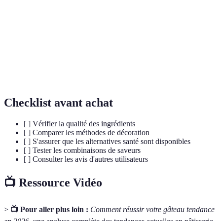
suisse
souvent utilisée en decoration.
Naked
Un gâteau à étages où le gâteau n'est pas
cake
complètement recouvert de crème ou de frosting.
Super-
Aliments riches en nutriments qui offrent des bienfaits
aliments
pour la santé, tels que le chia ou le matcha.
Checklist avant achat
[ ] Vérifier la qualité des ingrédients
[ ] Comparer les méthodes de décoration
[ ] S'assurer que les alternatives santé sont disponibles
[ ] Tester les combinaisons de saveurs
[ ] Consulter les avis d'autres utilisateurs
📺 Ressource Vidéo
>
📺 Pour aller plus loin :
Comment réussir votre gâteau tendance