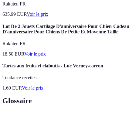
Rakuten FR
635.99
EUR
Voir le prix
Lot De 2 Jouets Cartilage D'anniversaire Pour Chien-Cadeau
D'anniversaire Pour Chiens De Petite Et Moyenne Taille
Rakuten FR
18.50
EUR
Voir le prix
Tartes aux fruits et clafoutis - Luc Verney-carron
Tendance recettes
1.60
EUR
Voir le prix
Glossaire
Terme
Définition
Meringue
Une préparation de crème au beurre aérienne et lisse,