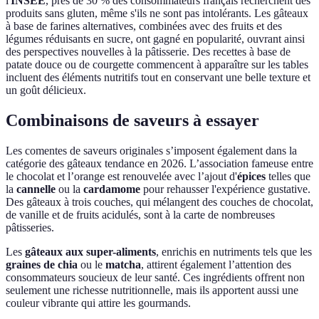
l'
INSEE
, près de 30 % des consommateurs français recherchent des
produits sans gluten, même s'ils ne sont pas intolérants. Les gâteaux
à base de farines alternatives, combinées avec des fruits et des
légumes réduisants en sucre, ont gagné en popularité, ouvrant ainsi
des perspectives nouvelles à la pâtisserie. Des recettes à base de
patate douce ou de courgette commencent à apparaître sur les tables
incluent des éléments nutritifs tout en conservant une belle texture et
un goût délicieux.
Combinaisons de saveurs à essayer
Les comentes de saveurs originales s’imposent également dans la
catégorie des gâteaux tendance en 2026. L’association fameuse entre
le chocolat et l’orange est renouvelée avec l’ajout d'
épices
telles que
la
cannelle
ou la
cardamome
pour rehausser l'expérience gustative.
Des gâteaux à trois couches, qui mélangent des couches de chocolat,
de vanille et de fruits acidulés, sont à la carte de nombreuses
pâtisseries.
Les
gâteaux aux super-aliments
, enrichis en nutriments tels que les
graines de chia
ou le
matcha
, attirent également l’attention des
consommateurs soucieux de leur santé. Ces ingrédients offrent non
seulement une richesse nutritionnelle, mais ils apportent aussi une
couleur vibrante qui attire les gourmands.