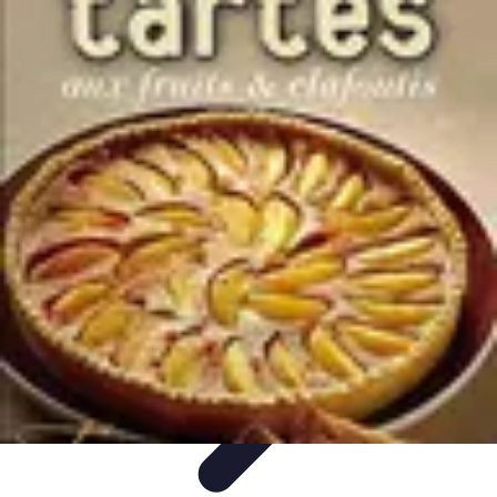
Passion Gâteaux
Recettes et Astuces
Astuces Pâtisserie
Tendances
Recettes et
Techniques
Équipement
Passion Gâteaux