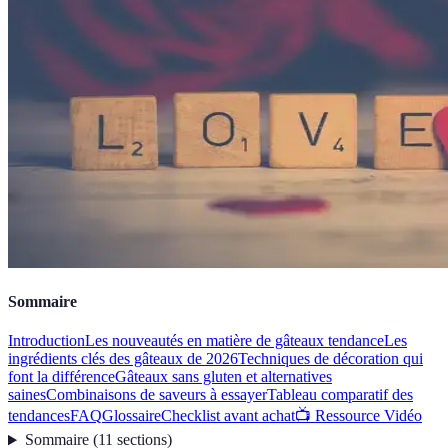
Sommaire
Introduction
Les nouveautés en matière de gâteaux tendance
Les
ingrédients clés des gâteaux de 2026
Techniques de décoration qui
font la différence
Gâteaux sans gluten et alternatives
saines
Combinaisons de saveurs à essayer
Tableau comparatif des
tendances
FAQ
Glossaire
Checklist avant achat
📺 Ressource Vidéo
Sommaire
(
11
sections
)