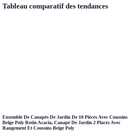
Tableau comparatif des tendances
Tendance
Ingrédients locaux
Gâteaux à étages
Al
Impact
Élevé
Moyen
É
environnemental
Popularité
Très élevée
Élevée
M
croissante
Facilité de
Moyenne
Difficile
Fa
préparation
Appel visuel
Élevé
Élevé
M
Ensemble De Canapés De Jardin De 10 Pièces Avec Coussins
Beige Poly Rotin Acacia, Canapé De Jardin 2 Places Avec
Rangement Et Coussins Beige Poly