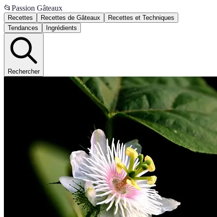
📂
Passion Gâteaux
Recettes
Recettes de Gâteaux
Recettes et Techniques
Tendances
Ingrédients
Rechercher