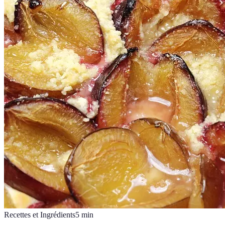
Recettes et Ingrédients
5
min