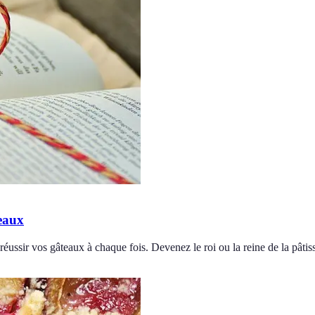
teaux
 réussir vos gâteaux à chaque fois. Devenez le roi ou la reine de la pâtiss