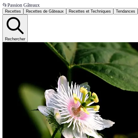
📂
Passion Gâteaux
Recettes
Recettes de Gâteaux
Recettes et Techniques
Tendances
Rechercher